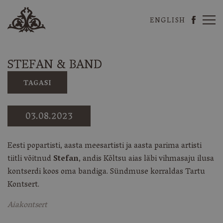
ENGLISH
Kõltus
Mõis
Kõltsu
Facebook
Mõis
STEFAN & BAND
TAGASI
03.08.2023
Eesti popartisti, aasta meesartisti ja aasta parima artisti
tiitli võitnud
Stefan
, andis Kõltsu aias läbi vihmasaju ilusa
kontserdi koos oma bandiga. Sündmuse korraldas
Tartu
Kontsert.
Aiakontsert