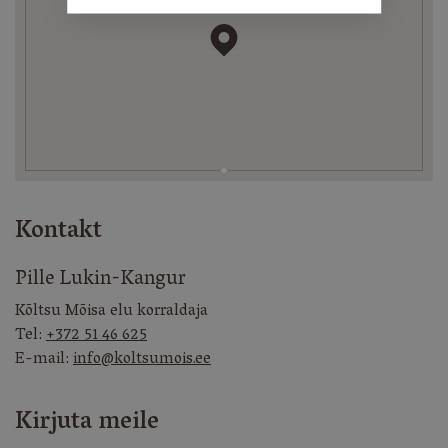
Kontakt
Pille Lukin-Kangur
Kõltsu Mõisa elu korraldaja
Tel:
+372 51 46 625
E-mail:
info@koltsumois.ee
Kirjuta meile